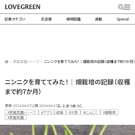
記事カテゴリ
花言葉
植物図鑑
連載
Special
家庭菜園・ハーブ
ニンニクを育ててみた！｜畑栽培の記録（収穫まで約7か月）
ニンニクを育ててみた！｜畑栽培の記録（収穫
まで約7か月）
更新
公開
とまつあつこ
2024.06.27
2024.06.27
#家庭菜園・ハーブ
#アグリス成城
#大蒜
#にんにく
#畑栽培
#家庭菜園