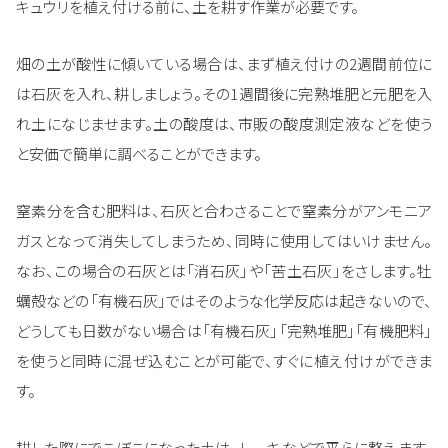
キュウリを植え付ける前に、土を耕す作業が必要です。
畑の土が酸性に傾いている場合は、まず植え付けの2週間前位に
は石灰を入れ、耕しましょう。その1週間後に完熟堆肥と元肥を入
れ土になじませます。土の酸度は、市販の酸度測定液などを使う
と安価で簡単に調べることができます。
窒素分を含む肥料は、石灰と合わさることで窒素分がアンモニア
ガスとなって消失してしまうため、同時に使用してはいけません。
なお、この場合の石灰とは「消石灰」や「苦土石灰」をさします。牡
蠣殻などの「有機石灰」ではそのような化学反応は起きないので、
どうしても日数がない場合は「有機石灰」「完熟堆肥」「有機肥料」
を使うと同時に混ぜ込むことが可能で、すぐに植え付けができま
す。
耕した際にでこぼこになった土は、レーキなどで平らに整えます。