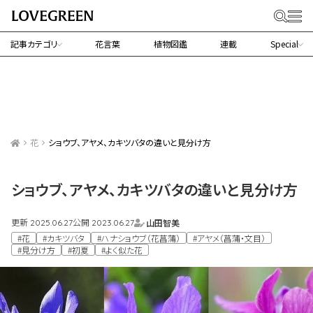
記事カテゴリ
花言葉
植物図鑑
連載
Special
花
ショウブ、アヤメ、カキツバタの違いと見分け方
ショウブ、アヤメ、カキツバタの違いと見分け方
更新
公開
山田智美
2025.06.27
2023.06.27
#花
#カキツバタ
#ハナショウブ（花菖蒲）
#アヤメ（菖蒲・文目）
#見分け方
#初夏
#よく似た花