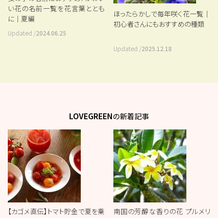
い花の名前一覧を花言葉ととも
ほったらかしで毎年咲く花一覧｜
に｜夏編
初心者さんにもおすすめの種類
Updated /
2024.06.25
Updated /
2025.12.18
LOVEGREEN
の新着記事
【カゴメ直伝】トマト貯金で夏を乗
南国の芳醇な香りの花 プルメリ