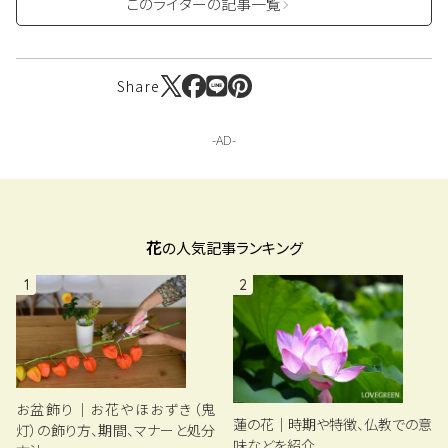
このライターの記事一覧
Share
花
の人気記事ランキング
1
2
お盆飾り｜お花やほおずき（鬼
蓮の花｜時期や特徴、仏教での意
灯）の飾り方、期間、マナーと処分
味などを紹介