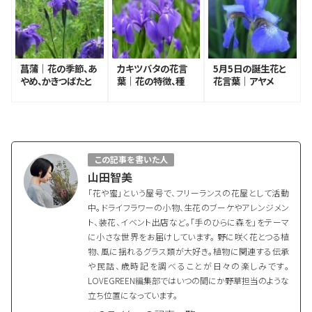
菖蒲｜花の季節、あ
カキツバタの花言
5月5日の誕生花と
やめ、かきつばたと
葉｜花の特徴、種
花言葉｜アヤメ
の違いや見分け方
類、花言葉の由来
この記事を書いた人
山田智美
「花や蜜」という屋号で、フリーランスの花屋として活動
中。ドライフラワーの小物、生花のブーケやアレンジメン
ト、装花、イベント出店など。「手のひらに森を」をテーマ
に小さな世界をお届けしています。 野に咲く花とつる植
物、風に揺れるグラス類が大好き。植物に関連する伝承
や民話、歳時記を調べることが日々の楽しみです。
LOVEGREEN編集部ではいつの間にか野草担当のような
立ち位置になっています。