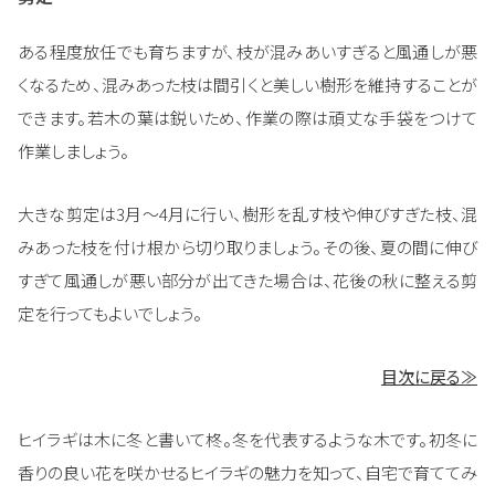
ある程度放任でも育ちますが、枝が混みあいすぎると風通しが悪
くなるため、混みあった枝は間引くと美しい樹形を維持することが
できます。若木の葉は鋭いため、作業の際は頑丈な手袋をつけて
作業しましょう。
大きな剪定は3月～4月に行い、樹形を乱す枝や伸びすぎた枝、混
みあった枝を付け根から切り取りましょう。その後、夏の間に伸び
すぎて風通しが悪い部分が出てきた場合は、花後の秋に整える剪
定を行ってもよいでしょう。
目次に戻る≫
ヒイラギは木に冬と書いて柊。冬を代表するような木です。初冬に
香りの良い花を咲かせるヒイラギの魅力を知って、自宅で育ててみ