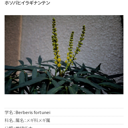
ホソバヒイラギナンテン
学名：
Berberis fortunei
科名、属名：メギ科メギ属