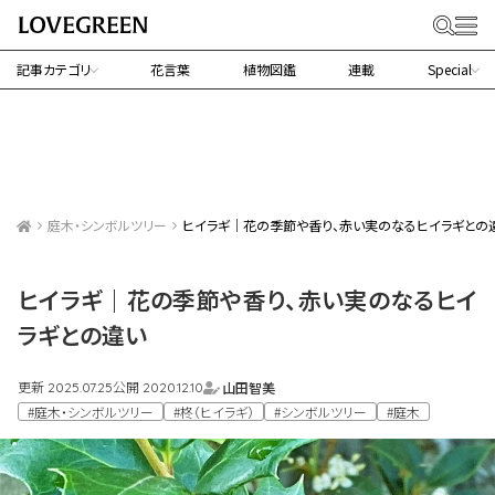
記事カテゴリ
花言葉
植物図鑑
連載
Special
庭木・シンボルツリー
ヒイラギ｜花の季節や香り、赤い実のなるヒイラギとの
ヒイラギ｜花の季節や香り、赤い実のなるヒイ
ラギとの違い
更新
公開
山田智美
2025.07.25
2020.12.10
#庭木・シンボルツリー
#柊（ヒイラギ）
#シンボルツリー
#庭木