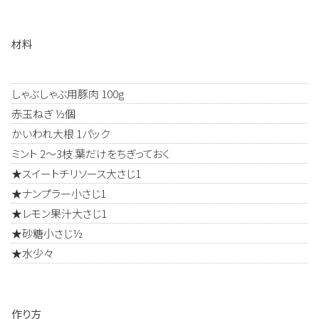
材料
しゃぶしゃぶ用豚肉 100g
赤玉ねぎ ½個
かいわれ大根 1パック
ミント 2～3枝 葉だけをちぎっておく
★スイートチリソース大さじ1
★ナンプラー小さじ1
★レモン果汁大さじ1
★砂糖小さじ½
★水少々
作り方