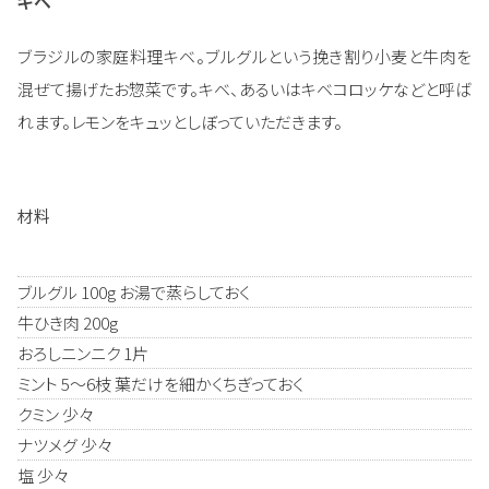
キベ
ブラジルの家庭料理キベ。ブルグルという挽き割り小麦と牛肉を
混ぜて揚げたお惣菜です。キベ、あるいはキベコロッケなどと呼ば
れます。レモンをキュッとしぼっていただきます。
材料
ブルグル 100g お湯で蒸らしておく
牛ひき肉 200g
おろしニンニク 1片
ミント 5～6枝 葉だけを細かくちぎっておく
クミン 少々
ナツメグ 少々
塩 少々