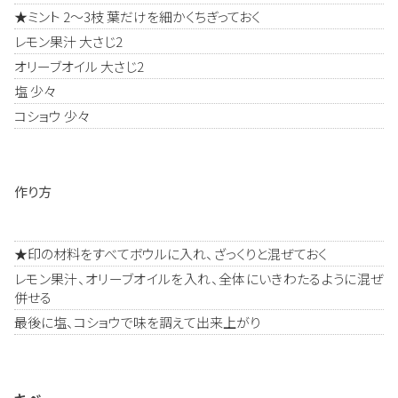
★ミント 2～3枝 葉だけを細かくちぎっておく
レモン果汁 大さじ2
オリーブオイル 大さじ2
塩 少々
コショウ 少々
作り方
★印の材料をすべてボウルに入れ、ざっくりと混ぜておく
レモン果汁、オリーブオイルを入れ、全体にいきわたるように混ぜ
併せる
最後に塩、コショウで味を調えて出来上がり