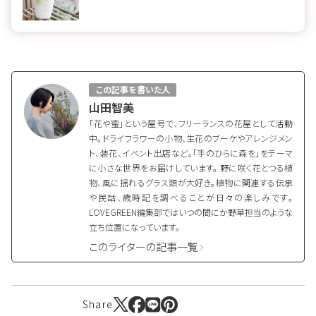
この記事を書いた人
山田智美
「花や蜜」という屋号で、フリーランスの花屋として活動
中。ドライフラワーの小物、生花のブーケやアレンジメン
ト、装花、イベント出店など。「手のひらに森を」をテーマ
に小さな世界をお届けしています。 野に咲く花とつる植
物、風に揺れるグラス類が大好き。植物に関連する伝承
や民話、歳時記を調べることが日々の楽しみです。
LOVEGREEN編集部ではいつの間にか野草担当のような
立ち位置になっています。
このライターの記事一覧
Share