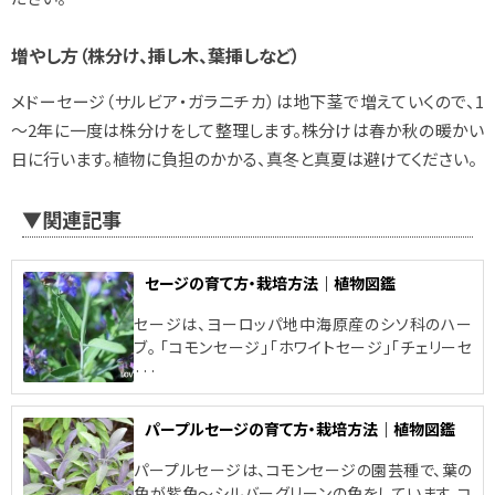
増やし方（株分け、挿し木、葉挿しなど）
メドーセージ（サルビア・ガラニチカ）は地下茎で増えていくので、1
～2年に一度は株分けをして整理します。株分けは春か秋の暖かい
日に行います。植物に負担のかかる、真冬と真夏は避けてください。
▼関連記事
セージの育て方・栽培方法｜植物図鑑
セージは、ヨーロッパ地中海原産のシソ科のハー
ブ。 「コモンセージ」「ホワイトセージ」「チェリーセ
···
パープルセージの育て方・栽培方法｜植物図鑑
パープルセージは、コモンセージの園芸種で、葉の
色が紫色～シルバーグリーンの色をしています。コ