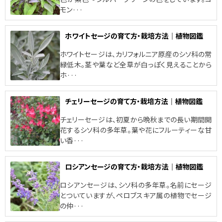
モン···
ホワイトセージの育て方・栽培方法｜植物図鑑
ホワイトセージは、カリフォルニア原産のシソ科の常
緑低木。茎や葉など全草が白っぽく見えることから
ホ···
チェリーセージの育て方・栽培方法｜植物図鑑
チェリーセージは、初夏から晩秋までの長い期間開
花するシソ科の多年草。葉や花にフルーティーな甘
い香···
ロシアンセージの育て方・栽培方法｜植物図鑑
ロシアンセージは、シソ科の多年草。名前にセージ
とついていますが、ペロブスキア属の植物でセージ
の仲···