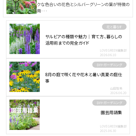
クな色合いの花色とシルバーグリーンの葉が特徴の
南···
花と暮らす
サルビアの種類や魅力｜育て方、暮らしの
活用術までの完全ガイド
LOVEGREEN編集部
2026.06.10
DIY・ガーデニング
8月の庭で咲く花や花木と暑い真夏の庭仕
事
山田智美
2026.06.20
DIY・ガーデニング
園芸用語集
LOVEGREEN編集部
2025.06.30