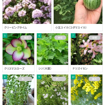
クリーピングタイム
小玉スイカ（コダマスイカ）
草花
野菜
球根
クリスマスローズ
シソ（大葉）
ナツズイセン
多肉植物
オーストラリアプランツ
庭木