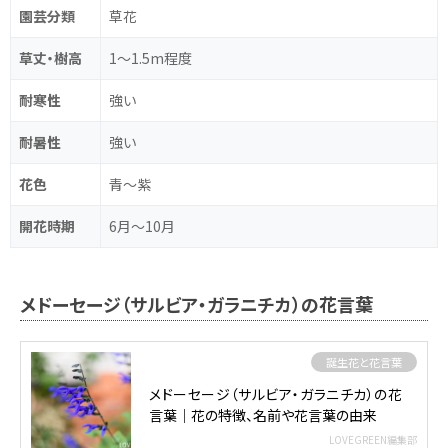
園芸分類
草花
草丈・樹高
1～1.5m程度
耐寒性
強い
耐暑性
強い
花色
青～紫
開花時期
6月～10月
メドーセージ（サルビア・ガラニチカ）の花言葉
誕生花と花言葉
メドーセージ（サルビア・ガラニチカ）の花
言葉｜花の特徴、名前や花言葉の由来
LOVEGREEN編集部