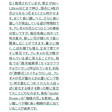
広く栽培されています。草丈が80～
120cmほどまで伸び、頂点に4枚の
花びらをもつ花をたくさん咲かせま
す。太くて長い雌しべと、さらに長い
雄しべが突出している姿が特徴的で
す。クレオメの花ひとつひとつの寿命
は短いですが、毎日先端に向かって
咲き進み、新しい花が開くので長い
間楽しむことができます。暑さに強
く、こぼれ種でも増え、丈夫で育てや
すい草花です。クレオメの花が蝶が
飛んでいる姿に見えることから、和
名では「西洋風蝶草（セイヨウフウ
チョウソウ）」と呼ばれています。別名
の「酔蝶花（スイチョウカ）」は、クレ
オメの花が蕾のときは濃いピンク色
で、咲き進むにつれてだんだん白っ
ぽく変化する様子を酔った蝶に見立
てたことにちなみます。英名「Spider
flower」は「蜘蛛の花」を意味し、長
い雄しべが細く長い蜘蛛の足に似て
いることが由来です。