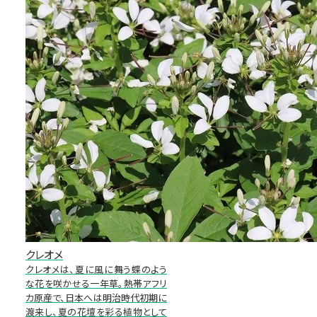
クレオメ
クレオメは、夏に風に舞う蝶のよう
な花を咲かせる一年草。熱帯アフリ
カ原産で、日本へは明治時代初期に
渡来し、夏の花壇を彩る植物として