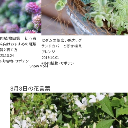
多肉植物図鑑｜初心者
セダムの幅広い魅力、グ
ん向けおすすめの種類
ランドカバーと寄せ植え
覧と育て方
アレンジ
23.10.24
2019.10.01
多肉植物・サボテン
#多肉植物・サボテン
Show More
8月8日の花言葉