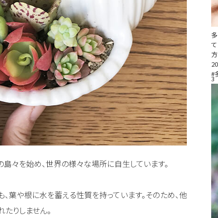
多
て
方
20
#
3
の島々を始め、世界の様々な場所に自生しています。
も、葉や根に水を蓄える性質を持っています。そのため、他
れたりしません。