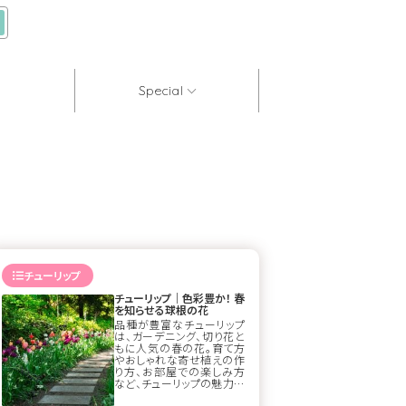
Special
チューリップ
チューリップ｜色彩豊か！ 春
を知らせる球根の花
品種が豊富なチューリップ
は、ガーデニング、切り花と
もに人気の春の花。育て方
やおしゃれな寄せ植えの作
り方、お部屋での楽しみ方
など、チューリップの魅力に
ついて詳しくご紹介します。