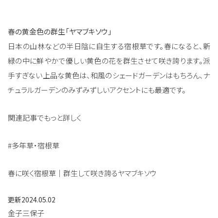
春の黄金色の群生「ヤマブキソウ」
日本の山林などの半日陰に自生する宿根草です。春になると、新
緑の中に鮮やかで優しい黄色の花を群生させて咲き誇ります。派
手すぎない上品な黄色は、和風のシェードガーデンはもちろん、ナ
チュラルガーデンのみずみずしいアクセントにも最適です。
関連記事でもっと詳しく
#多年草・宿根草
春に咲く宿根草｜群生して咲き誇るヤマブキソウ
更新
2024.05.02
金子三保子