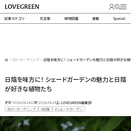
記事カテゴリ
花言葉
植物図鑑
連載
Special
DIY・ガーデニング
日陰を味方に！ シェードガーデンの魅力と日陰が好きな植
日陰を味方に！ シェードガーデンの魅力と日陰
が好きな植物たち
更新
公開
LOVEGREEN編集部
2026.06.24
2026.06.24
#DIY・ガーデニング
#日陰
#シェードガーデン