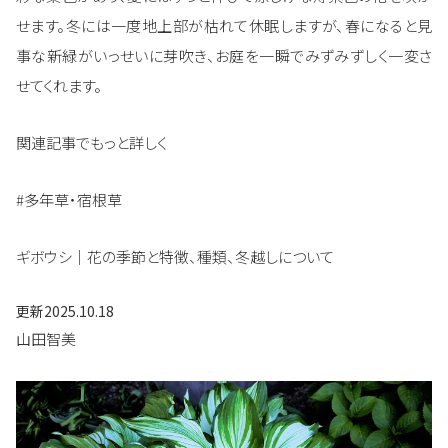
せます。冬には一度地上部が枯れて休眠しますが、春になると見
事な新緑がいっせいに芽吹き、お庭を一瞬でみずみずしく一変さ
せてくれます。
関連記事でもっと詳しく
#多年草・宿根草
ギボウシ｜花の季節と特徴、種類、冬越しについて
更新
2025.10.18
山田智美