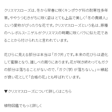
クリスマスローズは、冬から早春に咲くキンポウゲ科の耐寒性多年
草。ややうつむきがちに咲く姿はとても上品で美しく「冬の貴婦人」
という愛称がぴったりな花です。クリスマスローズという名は、原種
のヘレボルス・ニゲルがクリスマスの時期に咲くバラに似た花であ
ることから付けられたと言われています。
花びらに見える部分は本当は「ガク片」です。本来の花びらは退化
して蜜腺となり、雄しべの周りにあります。花が咲き終わってもガク
の部分は落ちることがないので、「ガク（学）が落ちない。」＝縁起
が良い花として「合格の花」とも呼ばれています。
▼クリスマスローズについて詳しくはこちら
植物図鑑でもっと詳しく