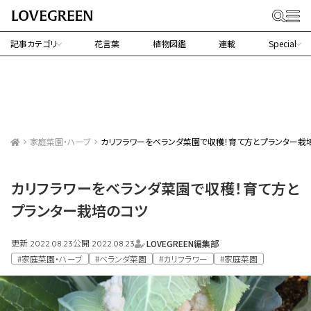
記事カテゴリ
花言葉
植物図鑑
連載
Special
家庭菜園・ハーブ
カリフラワーをベランダ菜園で収穫！育て方とプランター栽
カリフラワーをベランダ菜園で収穫！育て方と
プランター栽培のコツ
更新
公開
LOVEGREEN編集部
2022.08.23
2022.08.23
#家庭菜園・ハーブ
#ベランダ菜園
#カリフラワー
#家庭菜園