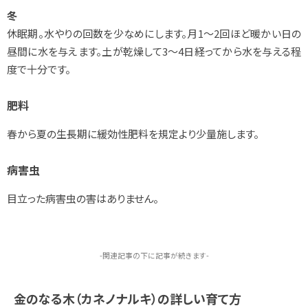
冬
休眠期。水やりの回数を少なめにします。月1～2回ほど暖かい日の
昼間に水を与えます。土が乾燥して3～4日経ってから水を与える程
度で十分です。
肥料
春から夏の生長期に緩効性肥料を規定より少量施します。
病害虫
目立った病害虫の害はありません。
-関連記事の下に記事が続きます-
金のなる木（カネノナルキ）の詳しい育て方