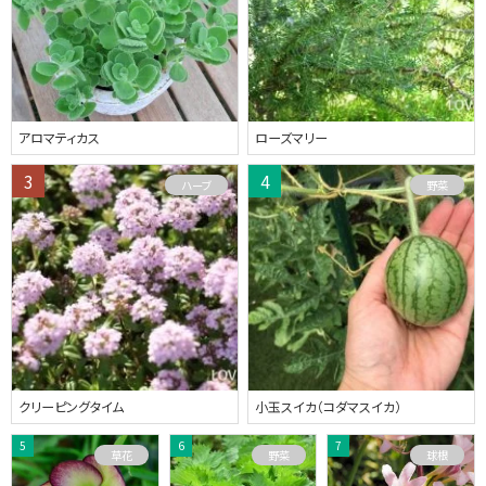
アロマティカス
ローズマリー
ハーブ
野菜
クリーピングタイム
小玉スイカ（コダマスイカ）
草花
野菜
球根