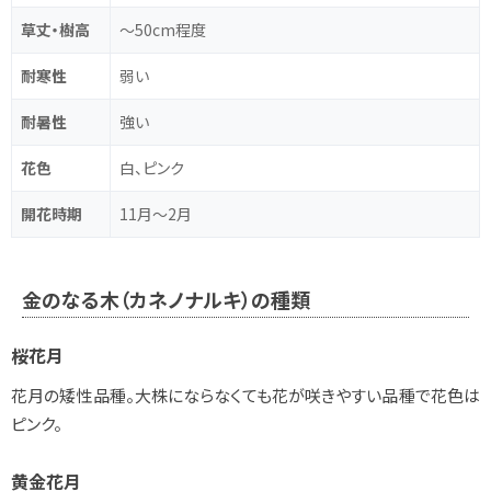
草丈・樹高
～50cm程度
耐寒性
弱い
耐暑性
強い
花色
白、ピンク
開花時期
11月～2月
金のなる木（カネノナルキ）の種類
桜花月
花月の矮性品種。大株にならなくても花が咲きやすい品種で花色は
ピンク。
黄金花月