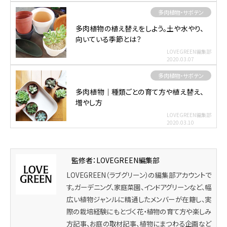
多肉植物・サボテン
多肉植物の植え替えをしよう。土や水やり、
向いている季節とは？
LOVEGREEN編集部
2020.03.07
多肉植物・サボテン
多肉植物｜種類ごとの育て方や植え替え、
増やし方
LOVEGREEN編集部
2020.03.10
監修者：LOVEGREEN編集部
LOVEGREEN（ラブグリーン）の編集部アカウントで
す。ガーデニング、家庭菜園、インドアグリーンなど、幅
広い植物ジャンルに精通したメンバーが在籍し、実
際の栽培経験にもとづく花・植物の育て方や楽しみ
方記事、お庭の取材記事、植物にまつわる企画など