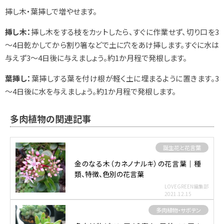
挿し木・葉挿しで増やせます。
挿し木：
挿し木をする枝をカットしたら、すぐに作業せず、切り口を3
～4日乾かしてから割り箸などで土に穴をあけ挿します。すぐに水は
与えず3～4日後に与えましょう。約1か月程で発根します。
葉挿し：
葉挿しする葉を付け根が軽く土に埋まるように置きます。3
～4日後に水を与えましょう。約1か月程で発根します。
多肉植物の関連記事
誕生花と花言葉
金のなる木（カネノナルキ）の花言葉｜種
類、特徴、色別の花言葉
LOVEGREEN編集部
2021.12.15
多肉植物・サボテン