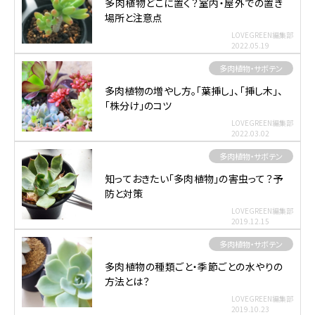
多肉植物どこに置く？室内・屋外での置き
場所と注意点
LOVEGREEN編集部
2022.05.19
多肉植物・サボテン
多肉植物の増やし方。｢葉挿し｣、｢挿し木｣、
「株分け」のコツ
LOVEGREEN編集部
2022.03.02
多肉植物・サボテン
知っておきたい「多肉植物」の害虫って？予
防と対策
LOVEGREEN編集部
2019.12.15
多肉植物・サボテン
多肉植物の種類ごと・季節ごとの水やりの
方法とは？
LOVEGREEN編集部
2019.10.23