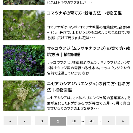
和名はトキワガマズミとさ···
コマツナギの育て方・栽培方法｜植物図鑑
コマツナギは、マメ科コマツナギ属の落葉低木。高さ60
～90cm程度で、木というよりも草のような見た目で、枝
を横に広げて茂ります。花は···
サッコウフジ（ムラサキナツフジ）の育て方・栽
培方法｜植物図鑑
サッコウフジは、標準和名をムラサキナツフジというマ
メ科ナツフジ属の常緑つる性木本。サッコウフジという
名前で流通しています。なお···
ニセアカシア（ハリエンジュ）の育て方・栽培方
法｜植物図鑑
ニセアカシアは、マメ科ハリエンジュ属の落葉高木。托
葉が変化したトゲがあるのが特徴で、5月～6月に真白
で甘い香りのフジのような花を···
...
...
...
«
8
10
20
»
9