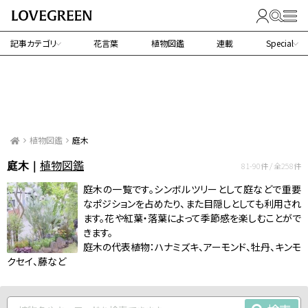
記事カテゴリ
花言葉
植物図鑑
連載
Special
植物図鑑
庭木
植物図鑑
庭木｜
81-90件 / 全258件
庭木の一覧です。シンボルツリーとして庭などで重要
なポジションを占めたり、また目隠しとしても利用され
ます。花や紅葉・落葉によって季節感を楽しむことがで
きます。
庭木の代表植物：ハナミズキ、アーモンド、牡丹、キンモ
クセイ、藤など