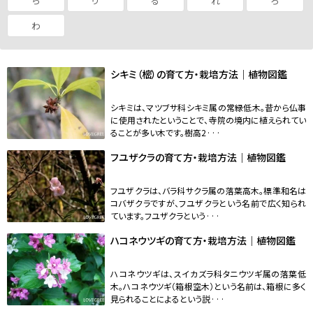
ら
り
る
れ
ろ
わ
シキミ（樒）の育て方・栽培方法｜植物図鑑
シキミは、マツブサ科シキミ属の常緑低木。昔から仏事
に使用されたということで、寺院の境内に植えられてい
ることが多い木です。樹高2···
フユザクラの育て方・栽培方法｜植物図鑑
フユザクラは、バラ科サクラ属の落葉高木。標準和名は
コバザクラですが、フユザクラという名前で広く知られ
ています。フユザクラという···
ハコネウツギの育て方・栽培方法｜植物図鑑
ハコネウツギは、スイカズラ科タニウツギ属の落葉低
木。ハコネウツギ（箱根空木）という名前は、箱根に多く
見られることによるという説···