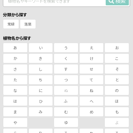
検索
分類から探す
常緑
落葉
植物名から探す
あ
い
う
え
お
か
き
く
け
こ
さ
し
す
せ
そ
た
ち
つ
て
と
な
に
ぬ
ね
の
は
ひ
ふ
へ
ほ
ま
み
む
め
も
や
ゆ
よ