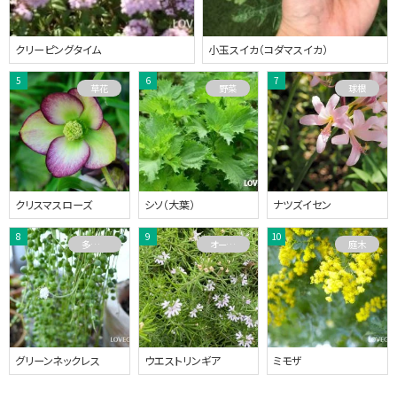
クリーピングタイム
小玉スイカ（コダマスイカ）
草花
野菜
球根
クリスマスローズ
シソ（大葉）
ナツズイセン
多肉植物
オーストラリアプランツ
庭木
グリーンネックレス
ウエストリンギア
ミモザ