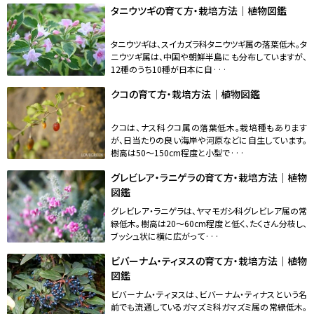
タニウツギの育て方・栽培方法｜植物図鑑
タニウツギは、スイカズラ科タニウツギ属の落葉低木。タ
ニウツギ属は、中国や朝鮮半島にも分布していますが、
12種のうち10種が日本に自···
クコの育て方・栽培方法｜植物図鑑
クコは、ナス科クコ属の落葉低木。栽培種もあります
が、日当たりの良い海岸や河原などに自生しています。
樹高は50～150cm程度と小型で···
グレビレア・ラニゲラの育て方・栽培方法｜植物
図鑑
グレビレア・ラニゲラは、ヤマモガシ科グレビレア属の常
緑低木。樹高は20～60cm程度と低く、たくさん分枝し、
ブッシュ状に横に広がって···
ビバーナム・ティヌスの育て方・栽培方法｜植物
図鑑
ビバーナム・ティヌスは、ビバーナム・ティナスという名
前でも流通しているガマズミ科ガマズミ属の常緑低木。