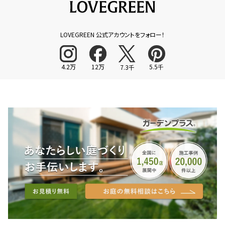
LOVEGREEN 公式アカウントをフォロー！
4.2万
12万
5.5千
7.3千