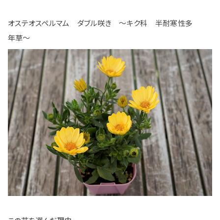
オステオスペルマム ダブル咲き ～キク科 半耐寒性多
年草～