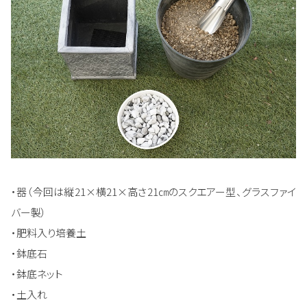
・器（今回は縦21×横21×高さ21㎝のスクエアー型、グラスファイ
バー製）
・肥料入り培養土
・鉢底石
・鉢底ネット
・土入れ