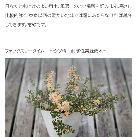
日なたと水はけのよい用土、風通しのよい場所を好みます。寒さに
比較的強く、東京以西の暖かい地域では霜にあたらなければ越冬
しできます。常緑です。
フォックスリータイム ～シソ科 耐寒性常緑低木～