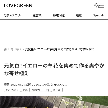
記事カテゴリ
花言葉
植物図鑑
連載
Special
寄せ植え
元気色！イエローの草花を集めて作る爽やかな寄せ植え
元気色！イエローの草花を集めて作る爽やか
な寄せ植え
更新
公開
とまつあつこ
2020.01.09
2020.01.09
#寄せ植え
#春
#庭(ガーデン)
#玄関