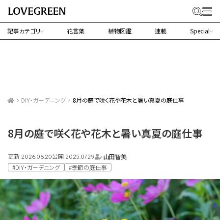
記事カテゴリ
花言葉
植物図鑑
連載
Special
DIY・ガーデニング
8月の庭で咲く花や花木と暑い真夏の庭仕事
8月の庭で咲く花や花木と暑い真夏の庭仕事
更新
公開
山田智美
2026.06.20
2025.07.29
#DIY・ガーデニング
#季節の庭仕事