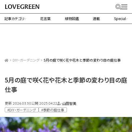
記事カテゴリ
花言葉
植物図鑑
連載
Special
DIY・ガーデニング
5月の庭で咲く花や花木と季節の変わり目の庭仕事
5月の庭で咲く花や花木と季節の変わり目の庭
仕事
更新
公開
山田智美
2026.03.30
2025.04.22
#DIY・ガーデニング
#季節の庭仕事