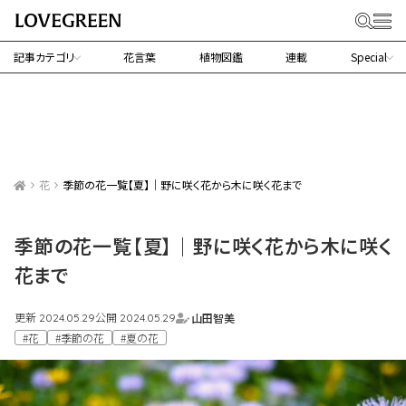
記事カテゴリ
花言葉
植物図鑑
連載
Special
花
季節の花一覧【夏】｜野に咲く花から木に咲く花まで
季節の花一覧【夏】｜野に咲く花から木に咲く
花まで
更新
公開
山田智美
2024.05.29
2024.05.29
#花
#季節の花
#夏の花