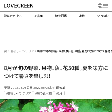
記事カテゴリ
花言葉
植物図鑑
連載
Special
暮らし・インテリア
8月が旬の野菜、果物、魚、花50種。夏を味方につけて暑さ
8月が旬の野菜、果物、魚、花50種。夏を味方に
つけて暑さを楽しむ！
更新
公開
山田智美
2022.08.08
2022.08.08
#暮らし・インテリア
#旬の食べ物
#8月