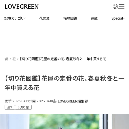
記事カテゴリ
花言葉
植物図鑑
連載
Special
花
【切り花図鑑】花屋の定番の花、春夏秋冬と一年中買える花
【切り花図鑑】花屋の定番の花、春夏秋冬と一
年中買える花
更新
公開
LOVEGREEN編集部
2023.04.18
2023.04.18
#花
#切り花